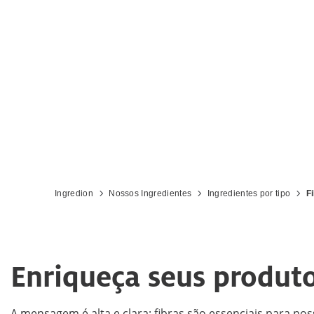
Ingredion
Nossos Ingredientes
Ingredientes por tipo
F
Enriqueça seus produto
A mensagem é alta e clara: fibras são essenciais para n