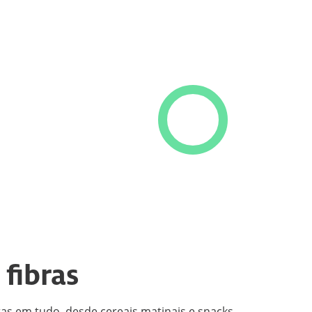
fibras
ras em tudo, desde cereais matinais e snacks