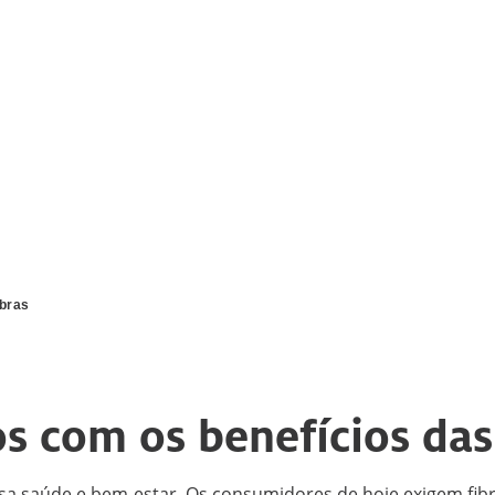
ibras
s com os benefícios das 
ossa saúde e bem-estar. Os consumidores de hoje exigem fib