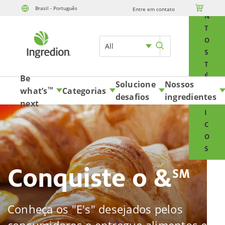
E

Brasil - Português
Entre em contato
Skip to content
N
T
O
All
S
T
É
Be
Solucione
Nossos
C
what’s
Categorias
TM
desafios
ingredientes
N
next
I
C
O
S
Conquiste o &
SM
Conheça os "E's" desejados pelos