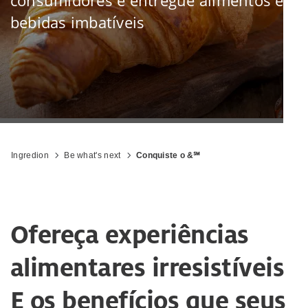
consumidores e entregue alimentos e
bebidas imbatíveis
Ingredion
Be what's next
Conquiste o &℠
Ofereça experiências
alimentares irresistíveis
E os benefícios que seus