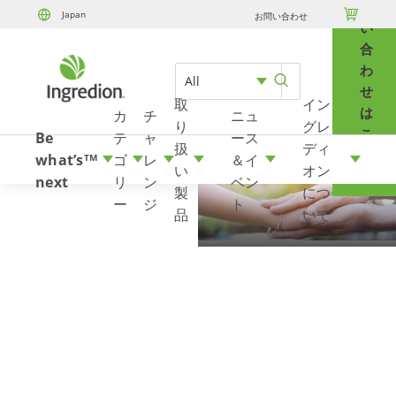
問

Japan
お問い合わせ
Skip to content
い
合
わ
All
せ
取
イン
は
カ
チ
ニュ
り
グレ
こ
Be
テ
ャ
ース
扱
ディ
ち
what’s
ゴ
レ
＆イ
TM
い
オン
ら
next
リ
ン
ベン
製
につ
ー
ジ
ト
品
いて
Care First
私たちは積極的に、従業員の幸福と健
康、製品の品質、そして信頼と誠実性に