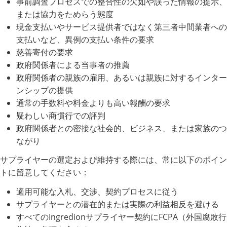
事前調査プロセスでの整合性の欠如や誤った情報の提示、
または協力をためらう態度
現金支払いやサービス提供者ではなく第三者中間業者への
支払いなど、異例の支払い条件の要求
慈善寄付の要求
政府関係者による当事者の推薦
政府関係者の親族の雇用、あるいは親族に対するインター
ンシップの提供
通常の手数料や料金よりも高い報酬の要求
疑わしい商慣行での評判
政府関係者との密接な社会的、ビジネス、または家族のつ
ながり
サプライヤーの選定および維持する際には、常に以下のポイン
トに留意してください：
適用可能な入札、交渉、契約プロセスに従う
サプライヤーとの潜在的または実際の利益相反を避ける
すべてのIngredionサプライヤー契約にFCPA（外国腐敗行