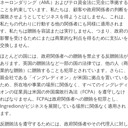
ネーロンダリング（AML）およびテロ資金法に完全に準拠する
ことを約束しています。私たちは、顧客や政府関係者の判断を
腐敗させようとしてビジネスを得ようとはしません。これは、
私たちの代わりに行動する他の関係者にも同様に適用されま
す。私たちは贈賄を容認または実行しません。つまり、政府の
影響を受けるためにまたは商業的な利点を得るために支払いを
交換しません。
ほとんどの国には、政府関係者への贈賄を禁止する反贈賄法が
あります。英国の贈賄法など一部の国の法律では、他の人（商
業的な贈賄）に贈賄することも犯罪とされています。さらに、
親会社である「イングレディオン」が米国に拠点を置いている
ため、所在地や事業の場所に関係なく、すべてのイングレディ
オンの従業員は米国の外国腐敗行為法（FCPA）を遵守しなけ
ればなりません。FCPAは政府関係者への贈賄を犯罪とし、
Ingredionがビジネスを展開している場所に関係なく適用され
ます。
反贈賄法を遵守するためには、政府関係者やその代理人に対し