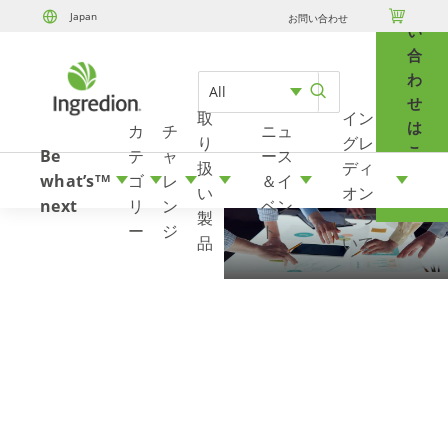
問

Japan
お問い合わせ
Skip to content
い
合
わ
All
せ
取
イン
は
カ
チ
ニュ
り
グレ
こ
Be
テ
ャ
ース
扱
ディ
ち
what’s
ゴ
レ
＆イ
TM
い
オン
ら
next
リ
ン
ベン
製
につ
ー
ジ
ト
品
いて
Innovate Boldly
私たちは不屈の好奇心、大胆な発想、迅
速な意思決定、俊敏な実行によって牽引