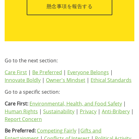
懸念事項を報告する
Go to the next section:
Care First
|
Be Preferred
|
Everyone Belongs
|
Innovate Boldly
|
Owner's Mindset
|
Ethical Standards
Go to a specific section:
Care First:
Environmental, Health, and Food Safety
|
Human Rights
|
Sustainability
|
Privacy
|
Anti-Bribery
|
Report Concern
Be Preferred:
Competing Fairly
|
Gifts and
Entertainment
|
Conflicts of Interest
|
Political Activity