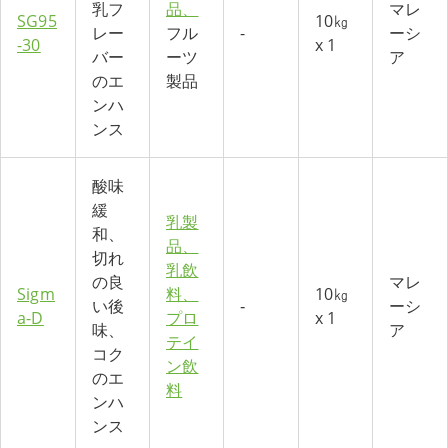
乳フ
品、
マレ
SG95
10㎏
レー
フル
-
ーシ
-30
x 1
バー
ーツ
ア
のエ
製品
ンハ
ンス
酸味
緩
乳製
和、
品、
切れ
乳飲
の良
マレ
Sigm
料、
10㎏
い後
‐
ーシ
a-D
プロ
x 1
味、
ア
テイ
コク
ン飲
のエ
料
ンハ
ンス