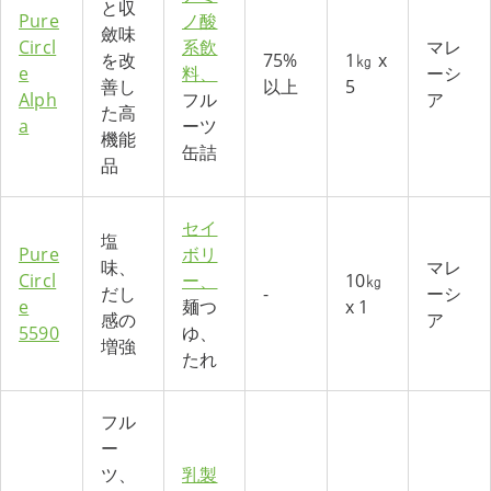
と収
Pure
ノ酸
斂味
Circl
系飲
マレ
を改
75%
1㎏ x
e
料、
ーシ
善し
以上
5
Alph
フル
ア
た高
a
ーツ
機能
缶詰
品
セイ
塩
Pure
ボリ
味、
マレ
Circl
ー、
10㎏
だし
-
ーシ
e
麺つ
x 1
感の
ア
5590
ゆ、
増強
たれ
フル
ー
ツ、
乳製