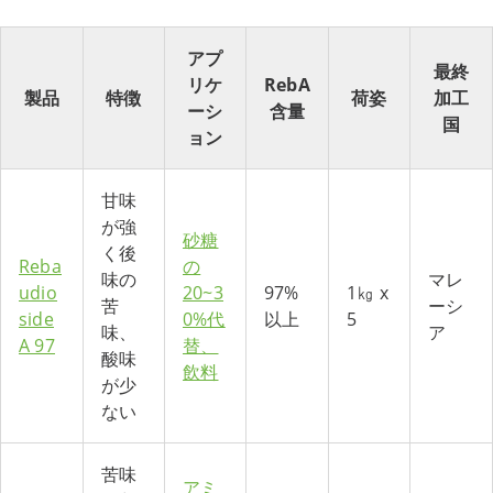
アプ
最終
リケ
RebA
製品
特徴
荷姿
加工
ーシ
含量
国
ョン
甘味
が強
砂糖
く後
Reba
の
味の
マレ
udio
20~3
97%
1㎏ x
苦
ーシ
side
0%代
以上
5
味、
ア
A 97
替、
酸味
飲料
が少
ない
苦味
アミ