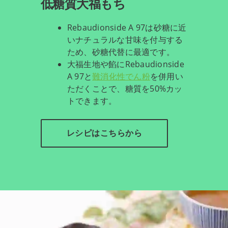
低糖質大福もち
Rebaudionside A 97は砂糖に近
いナチュラルな甘味を付与する
ため、砂糖代替に最適です。
大福生地や餡にRebaudionside
A 97と
難消化性でん粉
を併用い
ただくことで、糖質を50%カッ
トできます。
レシピはこちらから