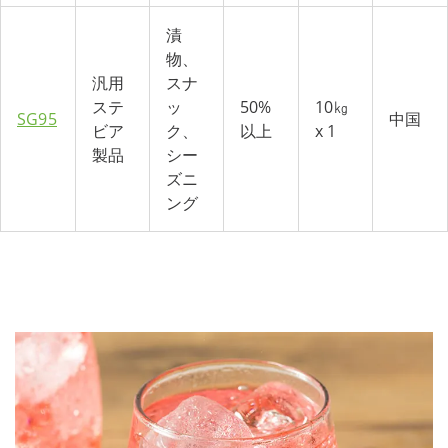
漬
物、
汎用
スナ
ステ
ッ
50%
10㎏
SG95
中国
ビア
ク、
以上
x 1
製品
シー
ズニ
ング