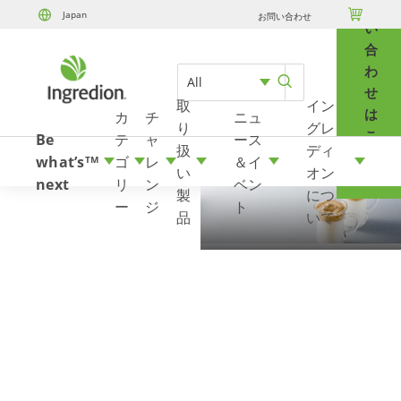
問

Japan
お問い合わせ
Skip to content
い
合
わ
All
せ
取
イン
は
カ
チ
ニュ
り
グレ
こ
Be
テ
ャ
ース
扱
ディ
ち
what’s
ゴ
レ
＆イ
TM
い
オン
ら
next
リ
ン
ベン
製
につ
ー
ジ
ト
品
いて
Rebaudionside A
97