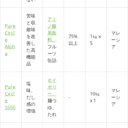
苦味
アミ
と収
Pure
ノ酸
斂味
Circl
系飲
マレ
を改
75%
1㎏ x
e
料、
ーシ
善し
以上
5
Alph
フル
ア
た高
a
ーツ
機能
缶詰
品
セイ
塩
Pure
ボリ
味、
マレ
Circl
ー、
10㎏
だし
-
ーシ
e
麺つ
x 1
感の
ア
5590
ゆ、
増強
たれ