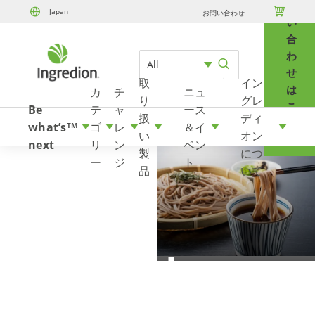
問

Japan
お問い合わせ
Skip to content
い
合
わ
All
せ
取
イン
は
カ
チ
ニュ
り
グレ
こ
Be
テ
ャ
ース
扱
ディ
ち
what’s
ゴ
レ
＆イ
TM
い
オン
ら
next
リ
ン
ベン
製
につ
ー
ジ
ト
品
いて
PureCircle 5590