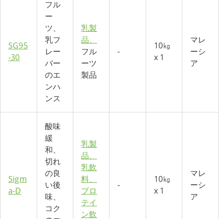
フル
ー
ツ、
乳製
乳フ
品、
マレ
SG95
10㎏
レー
フル
-
ーシ
-30
x 1
バー
ーツ
ア
のエ
製品
ンハ
ンス
酸味
緩
乳製
和、
品、
切れ
乳飲
の良
マレ
Sigm
料、
10㎏
い後
‐
ーシ
a-D
プロ
x 1
味、
ア
テイ
コク
ン飲