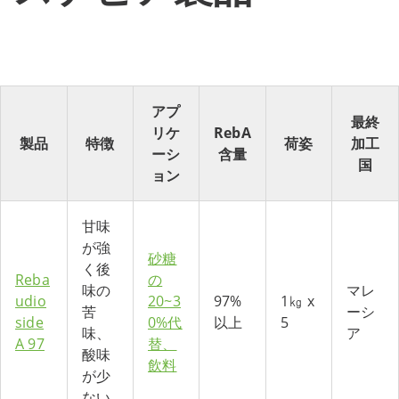
アプ
最終
リケ
RebA
製品
特徴
荷姿
加工
ーシ
含量
国
ョン
甘味
が強
砂糖
く後
Reba
の
味の
マレ
udio
20~3
97%
1㎏ x
苦
ーシ
side
0%代
以上
5
味、
ア
A 97
替、
酸味
飲料
が少
ない