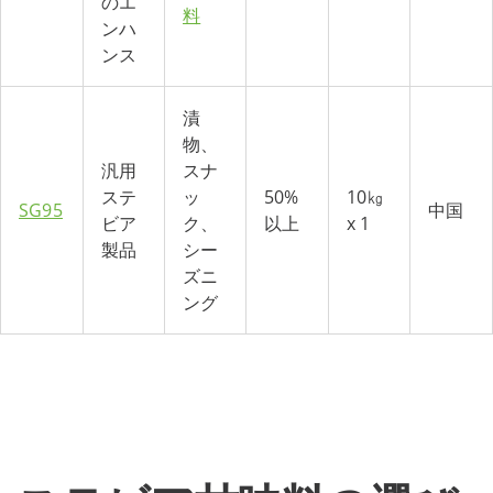
のエ
料
ンハ
ンス
漬
物、
汎用
スナ
ステ
ッ
50%
10㎏
SG95
中国
ビア
ク、
以上
x 1
製品
シー
ズニ
ング